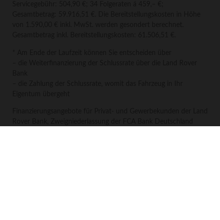
Servicegebühr: 504,90 €; 34 Folgeraten á 459,– €;
Gesamtbetrag: 59.916,51 €. Die Bereitstellungs­kosten in Höhe
von 1.590,00 € inkl. MwSt. werden gesondert berechnet.
Gesamtbetrag inkl. Bereitstellungskosten: 61.506,51 €.
* Am Ende der Laufzeit können Sie entscheiden über
– die Weiterfinanzierung der Schlussrate über die Land Rover
Bank
– die Zahlung der Schlussrate, womit das Fahrzeug in Ihr
Eigentum übergeht
Finanzierungsangebote für Privat- und Gewerbekunden der Land
Rover Bank, Zweigniederlassung der FCA Bank Deutschland
GmbH, Salzstraße 138, 74076 Heilbronn. Die Vermittlung erfolgt
unabhängig. Widerrufsrecht nach § 495 BGB für Verbraucher.
Bonität vorausgesetzt.
Die Angebote gelten solange der Vorrat reicht. Die Angebote
gelten nicht in Verbindung mit anderen Krüll-Werbeaktionen.
Die Abbildungen zeigen Beispielfotos eines Fahrzeuges der
genannten Baureihe. Die Ausstattungsmerkmale des
abgebildeten Fahrzeuges sind nicht Bestandteil des Angebotes.